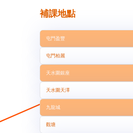
補課地點
屯門盈豐
屯門柏麗
天水圍銀座
天水圍天澤
九龍城
觀塘