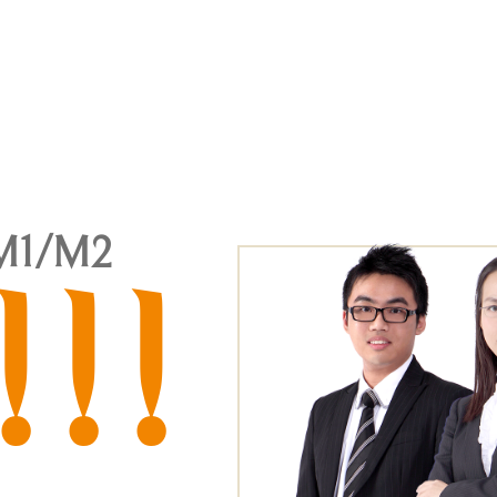
/M1/M2
!!!