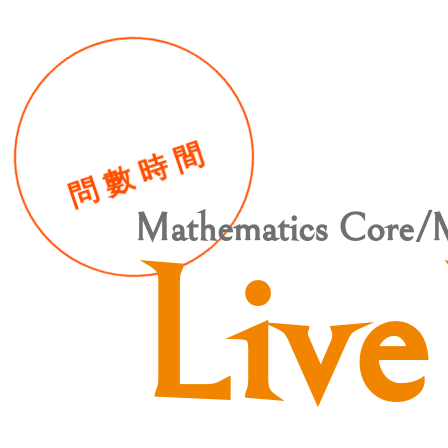
問數時間
Mathematics Core
Live