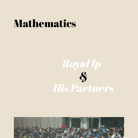
Mathematics
Royal Ip
&
His Partners