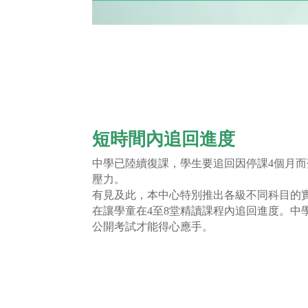
短時間內追回進度
中學已陸續復課，學生要追回因停課4個月
壓力。
有見及此，本中心特別推出各級不同科目的
在讓學童在4至8堂精讀課程內追回進度。中
公開考試才能得心應手。