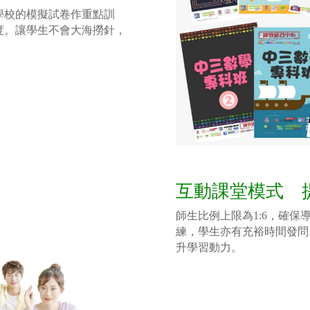
學校的模擬試卷作重點訓
度。讓學生不會大海撈針，
互動課堂模式 
師生比例上限為1:6，確
練，學生亦有充裕時間發問
升學習動力。