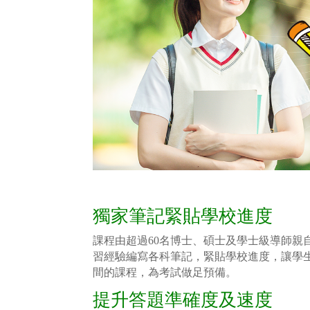
獨家筆記緊貼學校進度
課程由超過60名博士、碩士及學士級導師親
習經驗編寫各科筆記，緊貼學校進度，讓學
間的課程，為考試做足預備。
提升答題準確度及速度