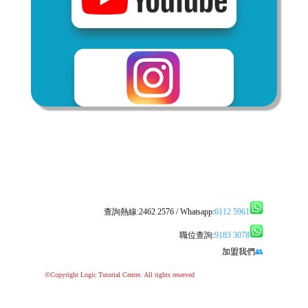
查詢熱線:2462 2576 / Whatsapp:
6112 5961
職位查詢:
9183 3078
加盟我們
👥
©Copyright Logic Tutorial Centre. All rights reserved