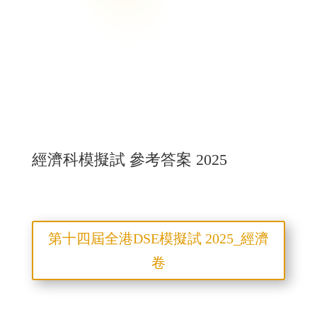
經濟科模擬試 參考答案 2025
第十四屆全港DSE模擬試 2025_經濟
卷