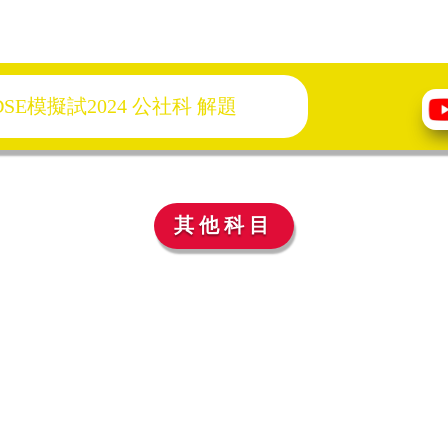
E模擬試2024 公社
科
解題
其他科目