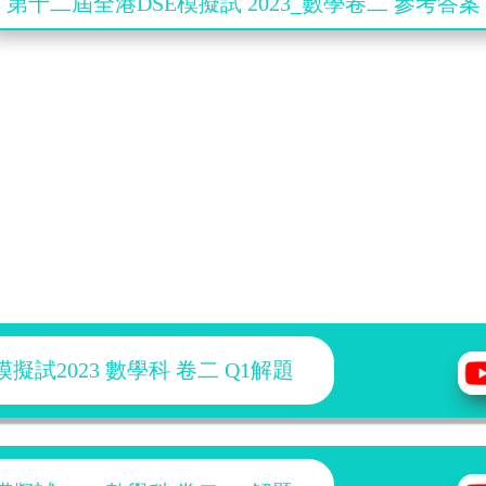
第十二屆全港DSE模擬試 2023_數學卷二 參考答案
擬試2023 數學科 卷二 Q1解題